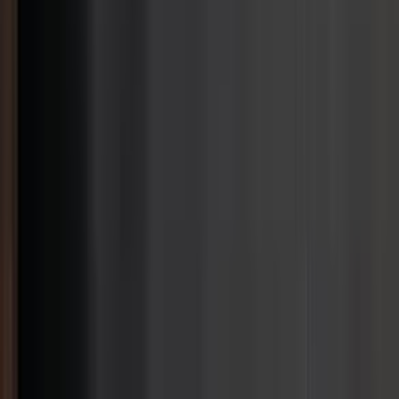
改。如需取消或改期，请
客户经理。有关取消及改
[smart-link type='site-link'
conditions/']日租通行证条款
{"@type":"Question
将如何处理？","acceptedAn
{"@type":"Answer"
行证将于当日营业结束后
可转让且不可退款。"}}]}