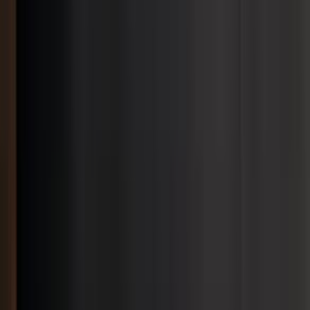
大楼。具有竞争力的价格
商务中心的共享办公空间
我本人真心推荐大家来这
其他服务
私人办公室
轻松入驻、随时办公，全
更多资讯