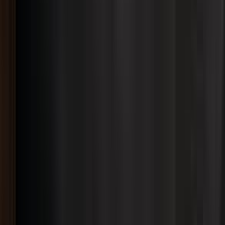
横滨共享办公室
菲律宾
马尼拉共享办公室
沙特阿拉伯
利雅得共享办公室
新加坡
新加坡共享办公室