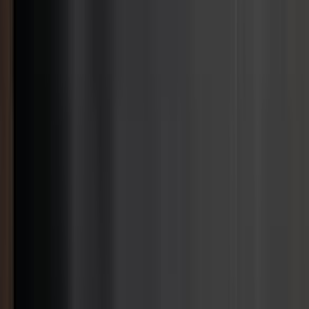
{"@type":"Question",
记？","acceptedAnswer":{"
前往前台由工作人员办理
到机完成操作。自助签到
台人员暂不在岗也无妨。"}
{"@type":"Question"
吗？","acceptedAnswer":{"
前，预订信息暂无法通过官网