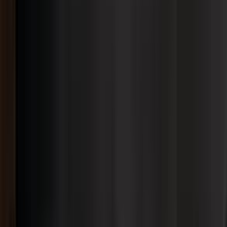
班加罗尔共享办公室
金奈共享办公室
古尔冈共享办公室
海得拉巴共享办公室
孟买共享办公室
新德里共享办公室
普纳共享办公室
印度尼西亚
雅加达共享办公室
日本
东京共享办公室