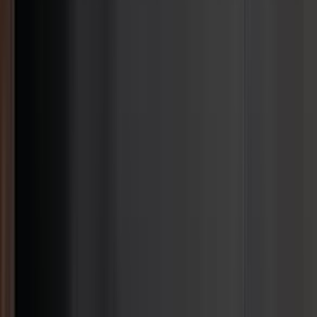
也可前往任一中心前台
如何预订日租通行证？
$
您可通过以下渠道预订
线上（官网 / MyTEC
心及通行证数量，完
订。
线下（中心前台）：
场协助您完成预订与