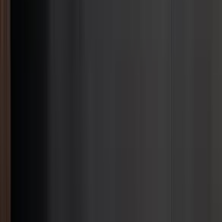
建议提前预订以确保名
需求而定。
可以提前多久预订？
您最早可提前 4 周预
视实时供应情况而定。
可以携带访客或进行多人预订吗？
可以。同一日期和中心
预订，每张通行证对应