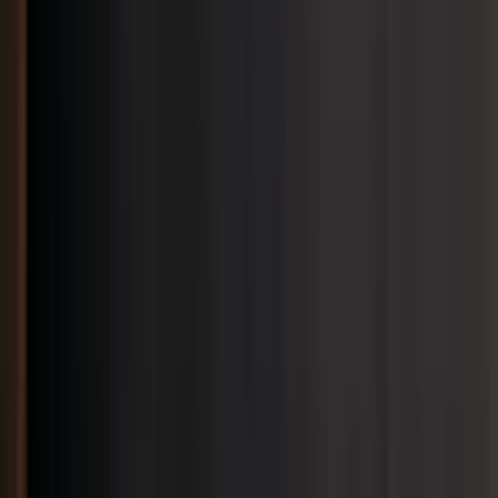
日租办公室
专属独立办公空间，可灵
更多资讯
流动办公桌 / 专属办公桌
在任何地方工作的基础设
更多资讯