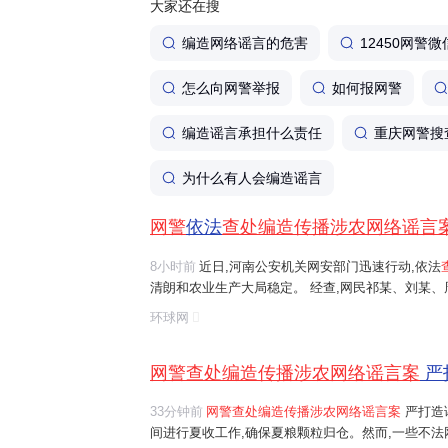
大家还在搜
编造网络谣言的危害
12450网警微
怎么向网警举报
如何报网警
编造谣言承担什么责任
重庆网警搜
为什么有人会编造谣言
网警
依法
查处编造传播涉农网络谣言
8小时前
近日,河南公安机关网安部门迅速行动,依法
清朗和农业生产大局稳定。 经查,网民祁某、刘某
等多人发布涉安阳、商丘、周口、济源等地"毁粮卖青
环球网
网络谣言信息,引发大范围
传播
,误导公...
网警查处编造传播涉农网络谣言案
严
33分钟前
网警查处编造传播涉农网络谣言案
严打造
间进行夏收工作,确保夏粮颗粒归仓。然而,一些不法