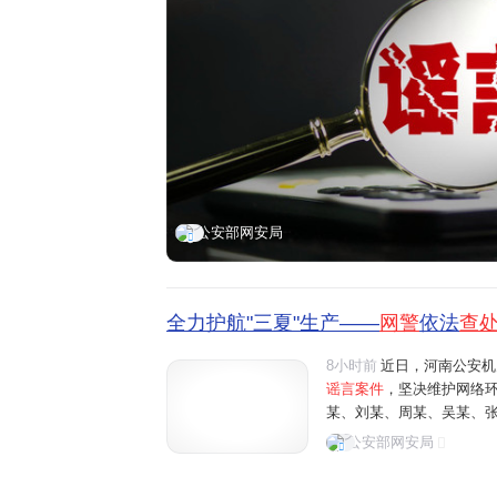
公安部网安局
全力护航"三夏"生产——
网警
依法
查
8小时前
近日，河南公安机
谣言案件
，坚决维护网络
某、刘某、周某、吴某、
阳、商丘、周口、济源等地"
公安部网安局
多条涉农网络谣言信息，