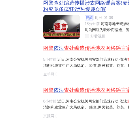
网警查处编造传播涉农网络谣言案!麦
粉究竟多疯狂?#热爆趣创赛
时长 01:08
视频
18分钟前
河南等地出现涉

均为网红为吸粉而编造。警
好看视频
网警
依法
查处编造传播涉农网络谣言
5小时前
近日,河南公安机关网安部门迅速行动,依法
清朗和农业生产大局稳定。 经查,网民祁某、刘某
等多人发布涉安阳、商丘、周口、济源等地"毁粮卖青
金羊网
网络谣言信息,引发大范围
传播
,误导公...
网警
依法
查处编造传播涉农网络谣言
8小时前
近日,河南公安机关网安部门迅速行动,依法
清朗和农业生产大局稳定。 经查,网民祁某、刘某
等多人发布涉安阳、商丘、周口、济源等地"毁粮卖青
京报网
网络谣言信息,引发大范围
传播
,误导公...