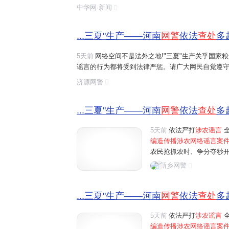
造、摆拍并发布涉及农业的虚假信息,这些行为误导了
中华网·新闻
序,触犯了法律底线。
...三夏"生产——河南
网警
依法
查处
多
5天前
网络空间不是法外之地!"三夏"生产关乎国家
谣言的行为都将受到法律严惩。请广大网民自觉遵守
涉农网络谣言
线索,请及时通过"河南
网警
巡查执法"账
济源网警
...三夏"生产——河南
网警
依法
查处
多
5天前
依法严打
涉农谣言
全
编造传播涉农网络谣言案
农民抢抓农时、争分夺秒
民为博取关注、吸粉引流
新乡网警
信息，误导公众认知，制造
...三夏"生产——河南
网警
依法
查处
多
5天前
依法严打
涉农谣言
全
编造传播涉农网络谣言案