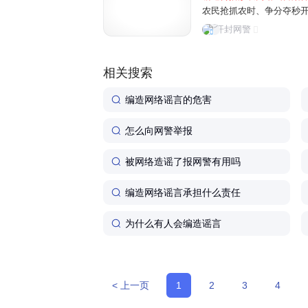
农民抢抓农时、争分夺秒
民为博取关注、吸粉引流
开封网警
信息，误导公众认知，制造
相关搜索
编造网络谣言的危害
怎么向网警举报
被网络造谣了报网警有用吗
编造网络谣言承担什么责任
为什么有人会编造谣言
< 上一页
1
2
3
4