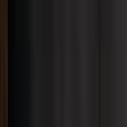
电竞菠菜微信小程序
我们的服务
电竞菠菜
共享办公室
私人办公室
会议室
活动场地
澳大利亚