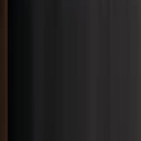
多功能场地满足多种活动
更多资讯
商务行政服务
电竞菠菜提供高端的商务
务发展
更多资讯
关于