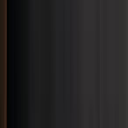
日租办公室
专属独立办公空间，可灵
更多资讯
流动办公桌 / 专属办公桌
在任何地方工作的基础设
更多资讯