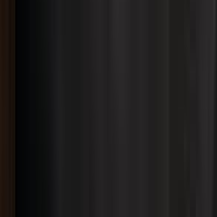
横滨共享办公室
菲律宾
马尼拉共享办公室
沙特阿拉伯
利雅得共享办公室
新加坡
新加坡共享办公室