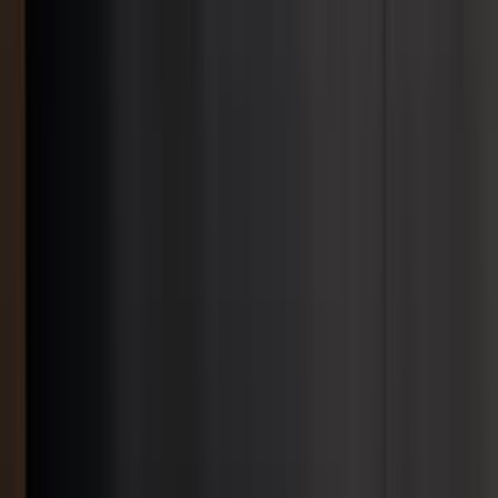
筑和室内空间都很漂亮，
Findlay Roberts
Ben Connelly, Rolf Stocker
$
在创立 Findlay Robert
办公空间就成了我和团队
公司, 1 Bligh 街道
了远近闻名的办公地址以