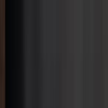
期或不同中心，则需分
预订当天如何登记？
您可前往前台由工作人
自助签到机完成操作。
入，即使前台人员暂不
可以取消或更改预订吗？
$
目前，预订信息暂无法通过
修改。如需取消或改期