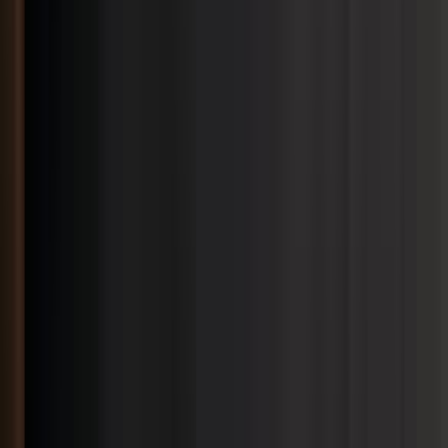
电竞菠菜
在世界各个地方，创建你
更多资讯
会议室
为您的会议、大型商务会
更多资讯
活动场地