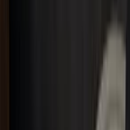
南韩
首尔共享办公室
斯里兰卡
科伦坡共享办公室
阿拉伯联合酋长国 (阿联酋
迪拜共享办公室