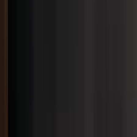
电竞菠菜博客
新闻中心