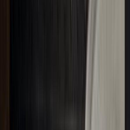
香港私人办公室
澳门私人办公室
南京私人办公室
上海私人办公室
深圳私人办公室
台北私人办公室
天津私人办公室
西安私人办公室
印度
班加罗尔私人办公室
金奈私人办公室
古尔冈私人办公室
海得拉巴私人办公室
孟买私人办公室
新德里私人办公室
普纳私人办公室
印度尼西亚