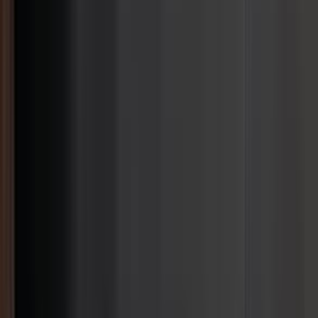
常见问题
什么是日租通行证
共享办公室日租通行证
09:00 至 18:00）
中心使用一天，灵活便
谁可以预订日租通行证？
无论是首次到访的客人
租通行证。您可通过官网或