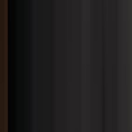
电竞菠菜官方微信